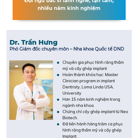
Đội ngũ bác sĩ lành nghề, tận tâm,
nhiều năm kinh nghiệm
Dr. Trần Hưng
Phó Giám đốc chuyên môn – Nha khoa Quốc tế DND
Chuyên gia phục hình răng thẩm
mỹ và cấy ghép implant
Hoàn thành khóa học: Master
Clinician program in implant
Dentristy, Loma Linda USA,
University
Hơn 15 năm kinh nghiệm trong
ngành nha khoa.
Chứng chỉ cấy ghép implant từ Neo
Biotech.
Đã tiến hành hàng trăm ca phục
hình răng thẩm mỹ và cấy ghép
Implant.