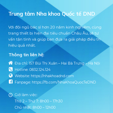
Trung tâm Nha khoa Quốc tế DND
Với đội ngũ bác sĩ hơn 20 năm kinh nghiệm, cùng
trang thiết bị hiện đại tiêu chuẩn Châu Âu, sẽ tư
vấn tận tình và giúp bạn đưa ra giải pháp điều trị
hiệu quả nhất.
Thông tin liên hệ:
Địa chỉ: 157 Bùi Thị Xuân – Hai Bà Trưng – Hà Nội
Hotline: 0832.124.124
Website: https://nhakhoadnd.com
Fanpage: https://fb.com/NhaKhoaQuocTeDND
Giờ làm việc:
Thứ 2 – Thứ 7: 8h00 – 17h30
Chủ nhật: 8h00 – 12h00